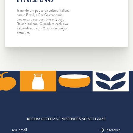
Trazendo um pouco da cultura italiana
para o Brasil, a Rar Gastronomia
trouxe para seu portfólio o Queijo
Ralado Italiano. O produto exclusivo
e é produzido com 2 tipos de queijos
premium.
RECEBA RECEITAS E NOVIDADES NO SEU E-MAIL
Inscrever