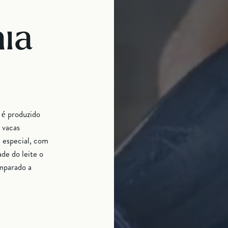
ia
 é produzido
 vacas
 especial, com
ade do leite o
mparado a