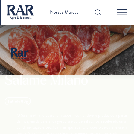
Nossas Marcas
Salame Milano
Fatiado 80g
O Salame Milano possui um sabor inconfundível é produzido a partir
da moagem da paleta, da gordura e do pernil suínos, recebendo uma
condimentação específica mais apurada. O processo de cura leva em
média, 90 a 120 dias e o corte é harmoniosamente aromatizado.