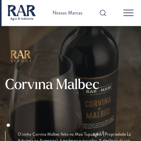
Nossas Marcas
Corvina Malbec
.
O vinho Corvina Malbec feito no Masi Tupungato (Propriedade La
Arboleda na Argentina), é moderno e inovador. A elegância da uva