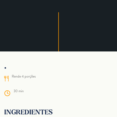
.
Rende 4 porções
30 min
INGREDIENTES