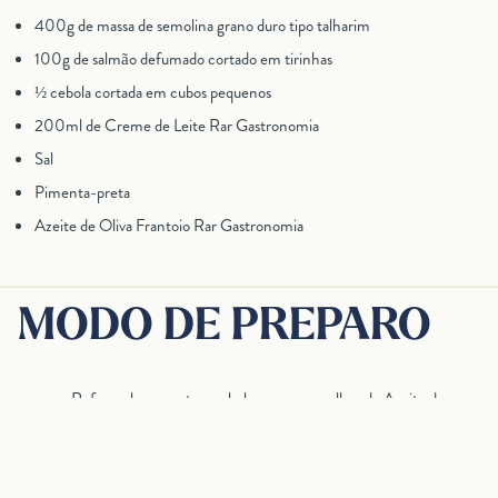
400g de massa de semolina grano duro tipo talharim
100g de salmão defumado cortado em tirinhas
½ cebola cortada em cubos pequenos
200ml de Creme de Leite Rar Gastronomia
Sal
Pimenta-preta
Azeite de Oliva Frantoio Rar Gastronomia
MODO DE PREPARO
Refogue levemente a cebola com uma colher de Azeite de
Oliva Frantoio Rar Gastronomia e logo em seguida adicione o
salmão defumado.