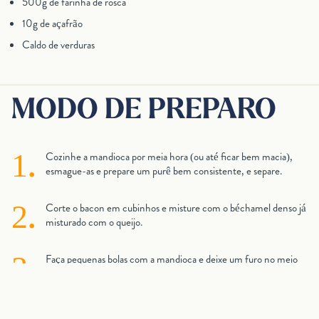
500g de farinha de rosca
10g de açafrão
Caldo de verduras
MODO DE PREPARO
Cozinhe a mandioca por meia hora (ou até ficar bem macia),
esmague-as e prepare um purê bem consistente, e separe.
Corte o bacon em cubinhos e misture com o béchamel denso já
misturado com o queijo.
Faça pequenas bolas com a mandioca e deixe um furo no meio
para rechear com o béchamel e o bacon.
Feche o bolinho, passe na farinha de rosca, depois no ovo e por