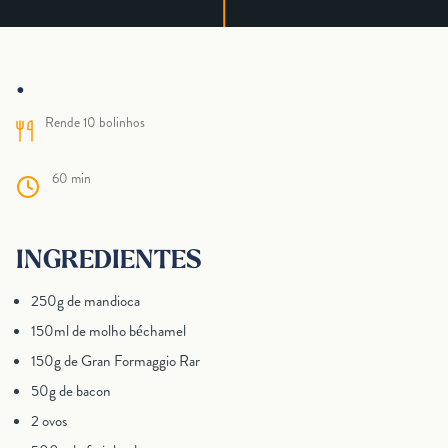
.
Rende 10 bolinhos
60 min
INGREDIENTES
250g de mandioca
150ml de molho béchamel
150g de Gran Formaggio Rar
50g de bacon
2 ovos