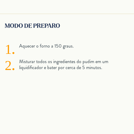
MODO DE PREPARO
Aquecer o forno a 150 graus.
Misturar todos os ingredientes do pudim em um
liquidificador e bater por cerca de 5 minutos.
Transfira a mistura para as forminhas com cerca de 90g
cada.
Cobrir as forma do pudim com papel aluminio colocar em
uma forma maior, em banho maria com água morna.
Levar ao forno pré-aquecido a 150°C por cerca de 40
minutos.