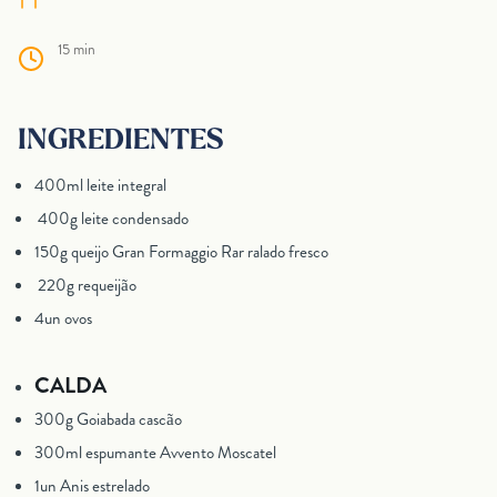
15 min
INGREDIENTES
400ml leite integral
400g leite condensado
150g queijo Gran Formaggio Rar ralado fresco
220g requeijão
4un ovos
CALDA
300g Goiabada cascão
300ml espumante Avvento Moscatel
1un Anis estrelado