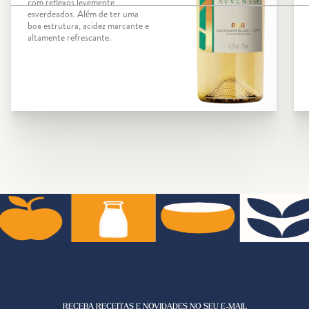
com reflexos levemente
esverdeados. Além de ter uma
boa estrutura, acidez marcante e
altamente refrescante.
RECEBA RECEITAS E NOVIDADES NO SEU E-MAIL