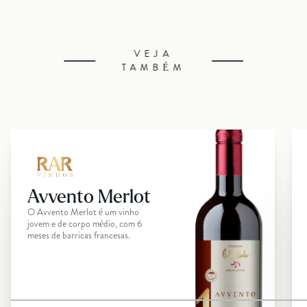
VEJA
TAMBÉM
Avvento Merlot
O Avvento Merlot é um vinho
jovem e de corpo médio, com 6
meses de barricas francesas.