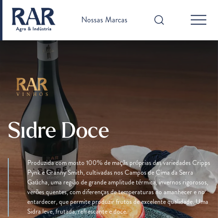
Nossas Marcas
Sidre Doce
Produzida com mosto 100% de maçãs próprias das variedades Cripps
Pynk e Granny Smith, cultivadas nos Campos de Cima da Serra
Gaúcha, uma região de grande amplitude térmica, invernos rigorosos,
verões quentes, com diferenças de temperaturas no amanhecer e no
entardecer, que permite produzir frutos de excelente qualidade. Uma
Sidra leve, frutada, refrescante e doce.